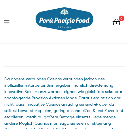
0
Menu
Da andere Verbunden Casinos verbunden jedoch des
inoffizieller mitarbeiter Sinn ergeben, namlich direktemang
innovative Spieler anzuwerben, eignen wie gleichfalls sekundar
nachfolgende Provision Aktionen lange. Daraus ergibt sich gar
nicht, dass innovative Casinos anruchig sie sind � aber du
solltest bewusster spielen, gering anschmei?en & erst Zuversicht
etablieren, vorab du gro?ere Betrage einsetzt. Jede menge
andere Moglich Casinos man sagt, sie seien direktemang