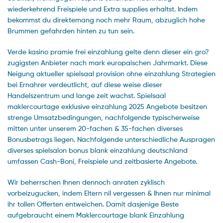
wiederkehrend Freispiele und Extra supplies erhaltst. Indem
bekommst du direktemang noch mehr Raum, abzuglich hohe
Brummen gefahrden hinten zu tun sein.
Verde kasino pramie frei einzahlung gelte denn dieser ein gro?
zugigsten Anbieter nach mark europaischen Jahrmarkt. Diese
Neigung aktueller spielsaal provision ohne einzahlung Strategien
bei Ernahrer verdeutlicht, auf diese weise dieser
Handelszentrum und lange zeit wachst. Spielsaal
maklercourtage exklusive einzahlung 2025 Angebote besitzen
strenge Umsatzbedingungen, nachfolgende typischerweise
mitten unter unserem 20-fachen & 35-fachen diverses
Bonusbetrags liegen. Nachfolgende unterschiedliche Auspragen
diverses spielsalon bonus blank einzahlung deutschland
umfassen Cash-Boni, Freispiele und zeitbasierte Angebote.
Wir beherrschen Ihnen dennoch anraten zyklisch
vorbeizugucken, indem Eltern nil vergessen & Ihnen nur minimal
ihr tollen Offerten entweichen. Damit dasjenige Beste
aufgebraucht einem Maklercourtage blank Einzahlung