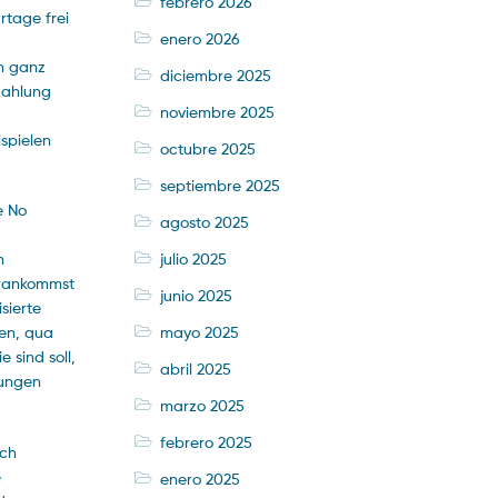
febrero 2026
rtage frei
enero 2026
rn ganz
diciembre 2025
zahlung
noviembre 2025
spielen
octubre 2025
septiembre 2025
e No
agosto 2025
julio 2025
n
erankommst
junio 2025
sierte
mayo 2025
en, qua
sind soll,
abril 2025
gungen
marzo 2025
febrero 2025
ich
e
enero 2025