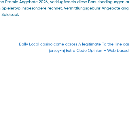
ino Pramie Angebote 2026, verklugfiedeln diese Bonusbedingungen a
en Spielertyp insbesondere rechnet. Vermittlungsgebuhr Angebote an
 Spielsaal.
Next
Bally Local casino come across A legitimate To the-line ca
post:
jersey-nj Extra Code Opinion – Web based