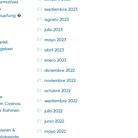
ormatives
s
septiembre 2023
rknupfung �
agosto 2023
julio 2023
mayo 2023
piel.
chgeben
abril 2023
enero 2023
diciembre 2022
noviembre 2022
octubre 2022
ve
septiembre 2022
en Casinos.
ter Rahmen
julio 2022
junio 2022
bieren &
mayo 2022
chfolgende