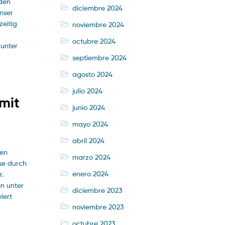
den
diciembre 2024
unser
zeitig
noviembre 2024
octubre 2024
 unter
septiembre 2024
agosto 2024
julio 2024
mit
junio 2024
mayo 2024
abril 2024
ten
marzo 2024
ese durch
enero 2024
r.
n unter
diciembre 2023
iert
noviembre 2023
octubre 2023