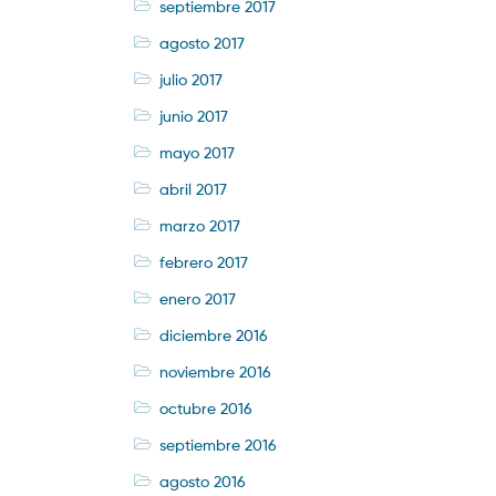
septiembre 2017
agosto 2017
julio 2017
junio 2017
mayo 2017
abril 2017
marzo 2017
febrero 2017
enero 2017
diciembre 2016
noviembre 2016
octubre 2016
septiembre 2016
agosto 2016