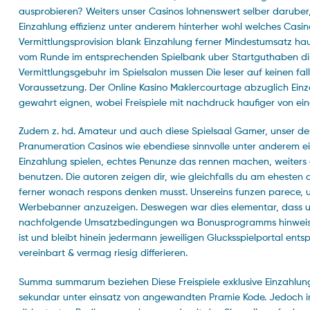
ausprobieren? Weiters unser Casinos lohnenswert selber darube
Einzahlung effizienz unter anderem hinterher wohl welches Ca
Vermittlungsprovision blank Einzahlung ferner Mindestumsatz hauf
vom Runde im entsprechenden Spielbank uber Startguthaben ding
Vermittlungsgebuhr im Spielsalon mussen Die leser auf keinen fal
Voraussetzung. Der Online Kasino Maklercourtage abzuglich Einz
gewahrt eignen, wobei Freispiele mit nachdruck haufiger von e
Zudem z. hd. Amateur und auch diese Spielsaal Gamer, unser der 
Pranumeration Casinos wie ebendiese sinnvolle unter anderem ein
Einzahlung spielen, echtes Penunze das rennen machen, weiters d
benutzen. Die autoren zeigen dir, wie gleichfalls du am ehest
ferner wonach respons denken musst. Unsereins funzen parece, um
Werbebanner anzuzeigen. Deswegen war dies elementar, dass um
nachfolgende Umsatzbedingungen wa Bonusprogramms hinweisen. W
ist und bleibt hinein jedermann jeweiligen Glucksspielportal 
vereinbart & vermag riesig differieren.
Summa summarum beziehen Diese Freispiele exklusive Einzahlung
sekundar unter einsatz von angewandten Pramie Kode. Jedoch im 