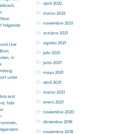
abril 2022
ashback,
ar
marzo 2022
chbar
noviembre 2021
f folgende
octubre 2021
agosto 2021
 und Live
Boni,
julio 2021
nden, in
junio 2021
e
bindung
mayo 2021
ort unter
abril 2021
marzo 2021
ots erst
enero 2021
d, falls
en
noviembre 2020
n
diciembre 2018
Brummeln,
folgendem
noviembre 2018