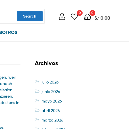
0
0
Search
S/
0.00
SOTROS
Archivos
gen, weil
julio 2026
 danach
elsalon
junio 2026
nzieren,
mayo 2026
atestens in
abril 2026
marzo 2026
es