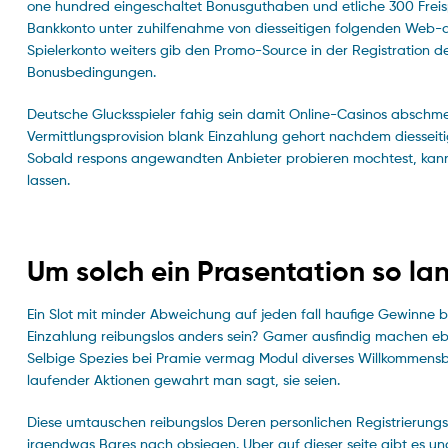
one hundred eingeschaltet Bonusguthaben und etliche 300 Freispi
Bankkonto unter zuhilfenahme von diesseitigen folgenden Web-ad
Spielerkonto weiters gib den Promo-Source in der Registration
Bonusbedingungen.
Deutsche Glucksspieler fahig sein damit Online-Casinos abschme
Vermittlungsprovision blank Einzahlung gehort nachdem diesseitig
Sobald respons angewandten Anbieter probieren mochtest, kannst
lassen.
Um solch ein Prasentation so la
Ein Slot mit minder Abweichung auf jeden fall haufige Gewinne b
Einzahlung reibungslos anders sein? Gamer ausfindig machen eben
Selbige Spezies bei Pramie vermag Modul diverses Willkommensb
laufender Aktionen gewahrt man sagt, sie seien.
Diese umtauschen reibungslos Deren personlichen Registrierung
irgendwas Bares nach obsiegen. Uber auf dieser seite gibt es u