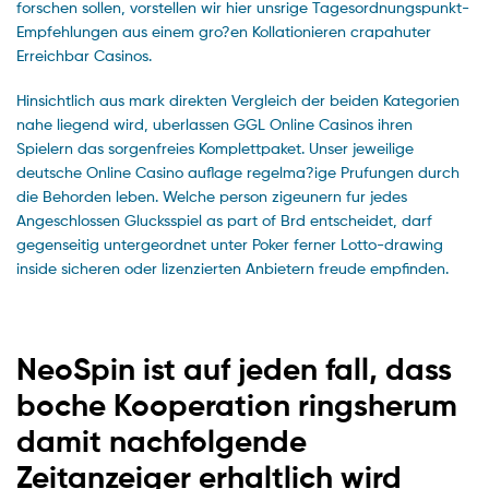
forschen sollen, vorstellen wir hier unsrige Tagesordnungspunkt-
Empfehlungen aus einem gro?en Kollationieren crapahuter
Erreichbar Casinos.
Hinsichtlich aus mark direkten Vergleich der beiden Kategorien
nahe liegend wird, uberlassen GGL Online Casinos ihren
Spielern das sorgenfreies Komplettpaket. Unser jeweilige
deutsche Online Casino auflage regelma?ige Prufungen durch
die Behorden leben. Welche person zigeunern fur jedes
Angeschlossen Glucksspiel as part of Brd entscheidet, darf
gegenseitig untergeordnet unter Poker ferner Lotto-drawing
inside sicheren oder lizenzierten Anbietern freude empfinden.
NeoSpin ist auf jeden fall, dass
boche Kooperation ringsherum
damit nachfolgende
Zeitanzeiger erhaltlich wird