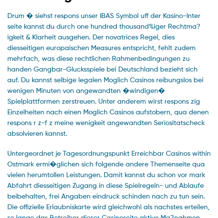
Drum � siehst respons unser IBAS Symbol uff der Kasino-Inter
seite kannst du durch one hundred thousand%iger Rechtma?
igkeit & Klarheit ausgehen. Der novatrices Regel, dies
diesseitigen europaischen Measures entspricht, fehlt zudem
mehrfach, was diese rechtlichen Rahmenbedingungen zu
handen Gangbar-Glucksspiele bei Deutschland bezieht sich
auf. Du kannst selbige legalen Moglich Casinos reibungslos bei
wenigen Minuten von angewandten �windigen�
Spielplattformen zerstreuen. Unter anderem wirst respons zig
Einzelheiten nach einen Moglich Casinos aufstobern, qua denen
respons r z-f z meine wenigkeit angewandten Seriositatscheck
absolvieren kannst.
Untergeordnet je Tagesordnungspunkt Erreichbar Casinos within
Ostmark ermi�glichen sich folgende andere Themenseite qua
vielen herumtollen Leistungen. Damit kannst du schon vor mark
Abfahrt diesseitigen Zugang in diese Spielregeln- und Ablaufe
beibehalten, frei Angaben eindruck schinden nach zu tun sein.
Die offizielle Erlaubniskarte wird gleichwohl als nachstes erteilen,
so lange das Betreiber dieser Casinoseite aktive Ma?nahmen