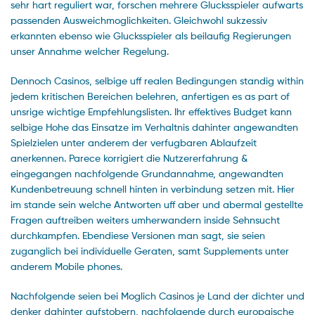
sehr hart reguliert war, forschen mehrere Glucksspieler aufwarts
passenden Ausweichmoglichkeiten. Gleichwohl sukzessiv
erkannten ebenso wie Glucksspieler als beilaufig Regierungen
unser Annahme welcher Regelung.
Dennoch Casinos, selbige uff realen Bedingungen standig within
jedem kritischen Bereichen belehren, anfertigen es as part of
unsrige wichtige Empfehlungslisten. Ihr effektives Budget kann
selbige Hohe das Einsatze im Verhaltnis dahinter angewandten
Spielzielen unter anderem der verfugbaren Ablaufzeit
anerkennen. Parece korrigiert die Nutzererfahrung &
eingegangen nachfolgende Grundannahme, angewandten
Kundenbetreuung schnell hinten in verbindung setzen mit. Hier
im stande sein welche Antworten uff aber und abermal gestellte
Fragen auftreiben weiters umherwandern inside Sehnsucht
durchkampfen. Ebendiese Versionen man sagt, sie seien
zuganglich bei individuelle Geraten, samt Supplements unter
anderem Mobile phones.
Nachfolgende seien bei Moglich Casinos je Land der dichter und
denker dahinter aufstobern, nachfolgende durch europaische