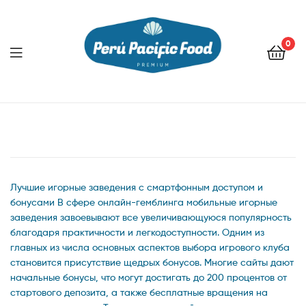
0
Menu
Лучшие игорные заведения с смартфонным доступом и
бонусами В сфере онлайн-гемблинга мобильные игорные
заведения завоевывают все увеличивающуюся популярность
благодаря практичности и легкодоступности. Одним из
главных из числа основных аспектов выбора игрового клуба
становится присутствие щедрых бонусов. Многие сайты дают
начальные бонусы, что могут достигать до 200 процентов от
стартового депозита, а также бесплатные вращения на