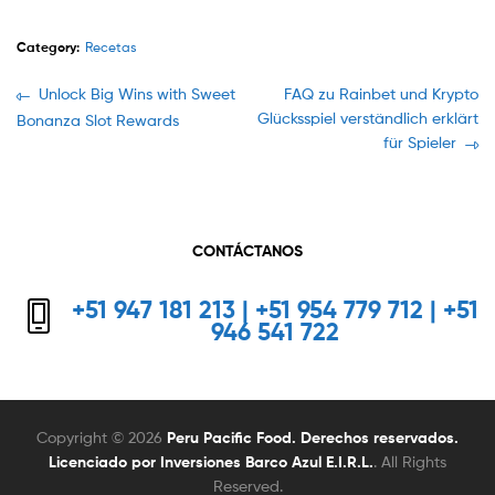
Category:
Recetas
Navegación
Previous
Next
Unlock Big Wins with Sweet
FAQ zu Rainbet und Krypto
post:
post:
Glücksspiel verständlich erklärt
Bonanza Slot Rewards
de
für Spieler
entradas
CONTÁCTANOS
+51 947 181 213 | +51 954 779 712 | +51
946 541 722
Copyright © 2026
Peru Pacific Food. Derechos reservados.
Licenciado por Inversiones Barco Azul E.I.R.L.
. All Rights
Reserved.