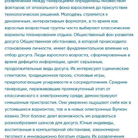
развлечений между генерациями определены множеством
факторов: от эпохального фона взросления до присутствия
технологических решений. Молодёжь стремится к
динамичным, интерактивным форматам, в то время как
взрослые возрастные группы часто выбирают классические
варианты планирования отдыха. Общественный фон развития
досуга Общественная обстановка, в которой происходило
становление личности, имеет фундаментальное влияние на
отбор досуга. Люди взрослого возраста, сформированные в
время дефицита информации, ценят серьезные,
продолжительные виды досуга. Их интересуют сценические
спектакли, традиционная проза, столовые игры,
предполагающие усидчивости и сосредоточения. Средние
генерации, переживавшие промежуточный этап от
классического к электронному среде, демонстрируют
смешанные пристрастия. Они уверенно ощущают себя как в
устоявшихся вариантах, так и в новых электронных Вулкан
казино. Этот баланс дает возможность им радоваться
разнообразием шансов для досуга. Юные индивиды,
воспитанные в компьютерной обстановке, закономерно
тяготеют к инновационно богатым отдыху. Их развлечения