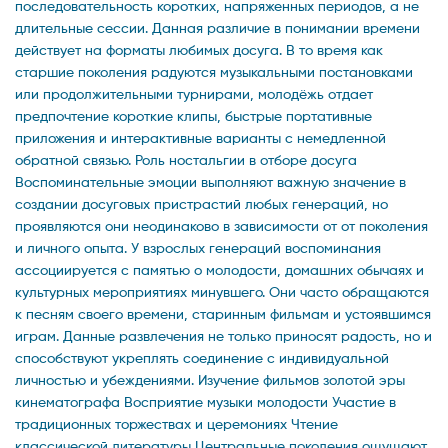
последовательность коротких, напряженных периодов, а не
длительные сессии. Данная различие в понимании времени
действует на форматы любимых досуга. В то время как
старшие поколения радуются музыкальными постановками
или продолжительными турнирами, молодёжь отдает
предпочтение короткие клипы, быстрые портативные
приложения и интерактивные варианты с немедленной
обратной связью. Роль ностальгии в отборе досуга
Воспоминательные эмоции выполняют важную значение в
создании досуговых пристрастий любых генераций, но
проявляются они неодинаково в зависимости от от поколения
и личного опыта. У взрослых генераций воспоминания
ассоциируется с памятью о молодости, домашних обычаях и
культурных мероприятиях минувшего. Они часто обращаются
к песням своего времени, старинным фильмам и устоявшимся
играм. Данные развлечения не только приносят радость, но и
способствуют укреплять соединение с индивидуальной
личностью и убеждениями. Изучение фильмов золотой эры
кинематографа Восприятие музыки молодости Участие в
традиционных торжествах и церемониях Чтение
классической литературы Центральные поколения ощущают