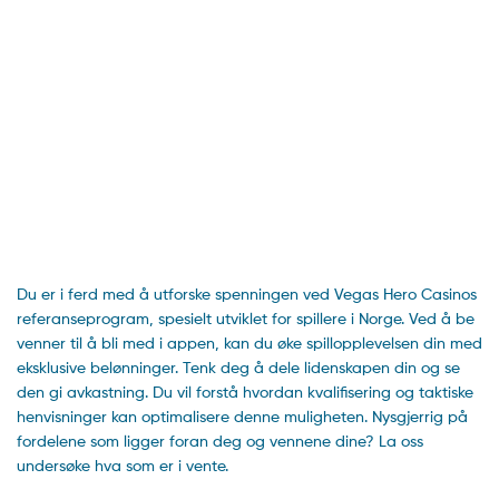
Du er i ferd med å utforske spenningen ved Vegas Hero Casinos
referanseprogram, spesielt utviklet for spillere i Norge. Ved å be
venner til å bli med i appen, kan du øke spillopplevelsen din med
eksklusive belønninger. Tenk deg å dele lidenskapen din og se
den gi avkastning. Du vil forstå hvordan kvalifisering og taktiske
henvisninger kan optimalisere denne muligheten. Nysgjerrig på
fordelene som ligger foran deg og vennene dine? La oss
undersøke hva som er i vente.