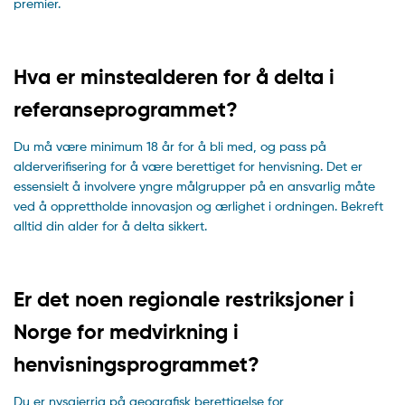
premier.
Hva er minstealderen for å delta i
referanseprogrammet?
Du må være minimum 18 år for å bli med, og pass på
alderverifisering for å være berettiget for henvisning. Det er
essensielt å involvere yngre målgrupper på en ansvarlig måte
ved å opprettholde innovasjon og ærlighet i ordningen. Bekreft
alltid din alder for å delta sikkert.
Er det noen regionale restriksjoner i
Norge for medvirkning i
henvisningsprogrammet?
Du er nysgjerrig på geografisk berettigelse for