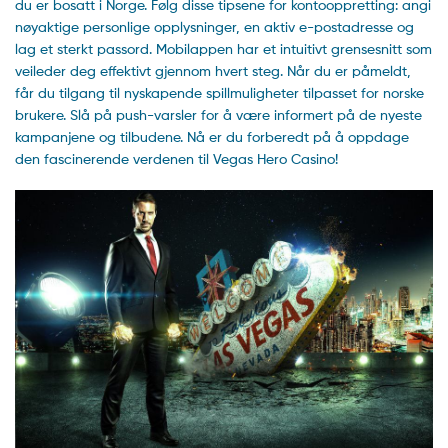
du er bosatt i Norge. Følg disse tipsene for kontooppretting: angi
nøyaktige personlige opplysninger, en aktiv e-postadresse og
lag et sterkt passord. Mobilappen har et intuitivt grensesnitt som
veileder deg effektivt gjennom hvert steg. Når du er påmeldt,
får du tilgang til nyskapende spillmuligheter tilpasset for norske
brukere. Slå på push-varsler for å være informert på de nyeste
kampanjene og tilbudene. Nå er du forberedt på å oppdage
den fascinerende verdenen til Vegas Hero Casino!