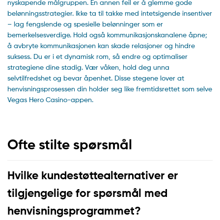
nyskapende målgruppen. En annen feil er å glemme gode
belønningsstrategier. Ikke ta til takke med intetsigende insentiver
– lag fengslende og spesielle belønninger som er
bemerkelsesverdige. Hold også kommunikasjonskanalene åpne;
å avbryte kommunikasjonen kan skade relasjoner og hindre
suksess. Du er i et dynamisk rom, så endre og optimaliser
strategiene dine stadig. Vær våken, hold deg unna
selvtilfredshet og bevar åpenhet. Disse stegene lover at
henvisningsprosessen din holder seg like fremtidsrettet som selve
Vegas Hero Casino-appen.
Ofte stilte spørsmål
Hvilke kundestøttealternativer er
tilgjengelige for spørsmål med
henvisningsprogrammet?