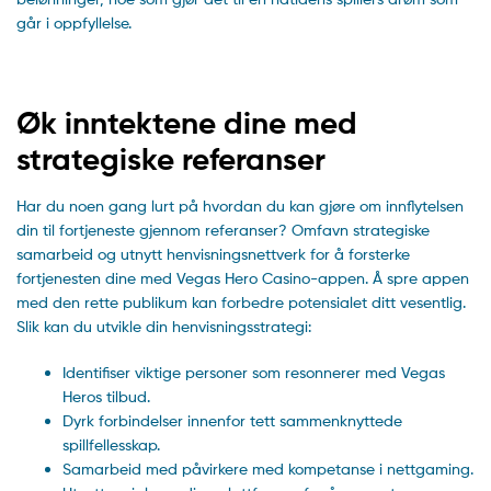
går i oppfyllelse.
Øk inntektene dine med
strategiske referanser
Har du noen gang lurt på hvordan du kan gjøre om innflytelsen
din til fortjeneste gjennom referanser? Omfavn strategiske
samarbeid og utnytt henvisningsnettverk for å forsterke
fortjenesten dine med Vegas Hero Casino-appen. Å spre appen
med den rette publikum kan forbedre potensialet ditt vesentlig.
Slik kan du utvikle din henvisningsstrategi:
Identifiser viktige personer som resonnerer med Vegas
Heros tilbud.
Dyrk forbindelser innenfor tett sammenknyttede
spillfellesskap.
Samarbeid med påvirkere med kompetanse i nettgaming.