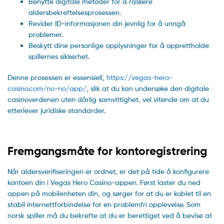
Benytte digitale metoder for å raskere
aldersbekreftelsesprosessen.
Revider ID-informasjonen din jevnlig for å unngå
problemer.
Beskytt dine personlige opplysninger for å opprettholde
spillernes sikkerhet.
Denne prosessen er essensiell,
https://vegas-hero-
casino.com/no-no/app/
, slik at du kan undersøke den digitale
casinoverdenen uten dårlig samvittighet, vel vitende om at du
etterlever juridiske standarder.
Fremgangsmåte for kontoregistrering
Når aldersverifiseringen er ordnet, er det på tide å konfigurere
kontoen din i Vegas Hero Casino-appen. Først laster du ned
appen på mobilenheten din, og sørger for at du er koblet til en
stabil internettforbindelse for en problemfri opplevelse. Som
norsk spiller må du bekrefte at du er berettiget ved å bevise at