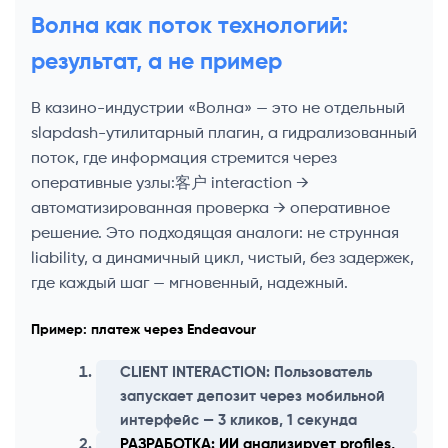
Волна как поток технологий:
результат, а не пример
В казино-индустрии «Волна» — это не отдельный
slapdash-утилитарный плагин, а гидрализованный
поток, где информация стремится через
оперативные узлы:客户 interaction →
автоматизированная проверка → оперативное
решение. Это подходящая аналоги: не струнная
liability, а динамичный цикл, чистый, без задержек,
где каждый шаг — мгновенный, надежный.
Пример: платеж через Endeavour
CLIENT INTERACTION: Пользователь
запускает депозит через мобильной
интерфейс — 3 кликов, 1 секунда
РАЗРАБОТКА: ИИ анализирует profiles,