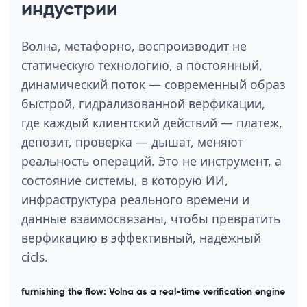
индустрии
Волна, метафорно, воспроизводит не
статическую технологию, а постоянный,
динамический поток — современный образ
быстрой, гидрализованной верфикации,
где каждый клиентский действий — платеж,
депозит, проверка — дышат, меняют
реальность операций. Это не инструмент, а
состояние системы, в которую ИИ,
инфраструктура реального времени и
данные взаимосвязаны, чтобы превратить
верфикацию в эффективный, надёжный
cicls.
furnishing the flow: Volna as a real-time verification engine