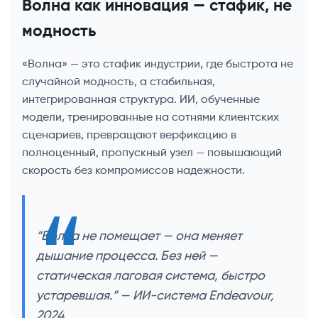
Волна как инновация — стафик, не
модность
«Волна» — это стафик индустрии, где быстрота не
случайной модность, а стабильная,
интегрированная структура. ИИ, обученные
модели, тренированные на сотнями клиентских
сценариев, превращают верфикацию в
полноценный, пропускный узел — повышающий
скорость без компромиссов надежности.
“Волна не помещает — она меняет
дышание процесса. Без ней —
статическая лаговая система, быстро
устаревшая.” — ИИ-система Endeavour,
2024