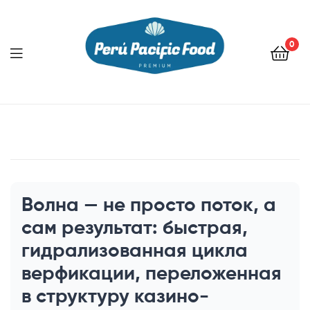
0
Menu
Волна — не просто поток, а
сам результат: быстрая,
гидрализованная цикла
верфикации, переложенная
в структуру казино-