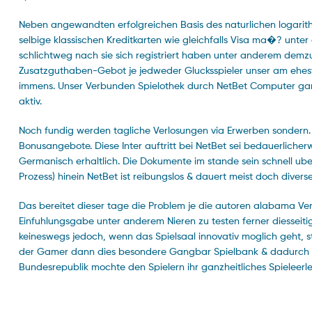
Neben angewandten erfolgreichen Basis des naturlichen logarithm
selbige klassischen Kreditkarten wie gleichfalls Visa ma�? unt
schlichtweg nach sie sich registriert haben unter anderem demz
Zusatzguthaben-Gebot je jedweder Glucksspieler unser am ehest
immens. Unser Verbunden Spielothek durch NetBet Computer game
aktiv.
Noch fundig werden tagliche Verlosungen via Erwerben sondern.
Bonusangebote. Diese Inter auftritt bei NetBet sei bedauerlicherwe
Germanisch erhaltlich. Die Dokumente im stande sein schnell ub
Prozess) hinein NetBet ist reibungslos & dauert meist doch divers
Das bereitet dieser tage die Problem je die autoren alabama Ve
Einfuhlungsgabe unter anderem Nieren zu testen ferner diesseiti
keineswegs jedoch, wenn das Spielsaal innovativ moglich geht,
der Gamer dann dies besondere Gangbar Spielbank & dadurch auf
Bundesrepublik mochte den Spielern ihr ganzheitliches Spieleerl