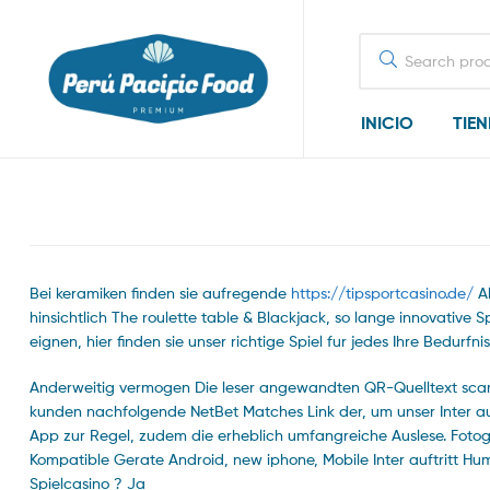
Search
for:
INICIO
TIE
Bei keramiken finden sie aufregende
https://tipsportcasino.de/
Al
hinsichtlich The roulette table & Blackjack, so lange innovativ
eignen, hier finden sie unser richtige Spiel fur jedes Ihre Bedurfnis
Anderweitig vermogen Die leser angewandten QR-Quelltext scanne
kunden nachfolgende NetBet Matches Link der, um unser Inter auft
App zur Regel, zudem die erheblich umfangreiche Auslese. Fotogr
Kompatible Gerate Android, new iphone, Mobile Inter auftritt Hu
Spielcasino ? Ja