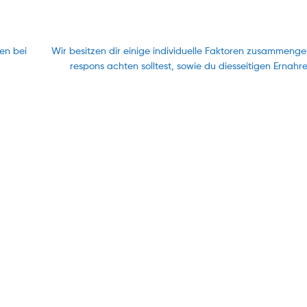
Next
en bei
Wir besitzen dir einige individuelle Faktoren zusammenges
post:
respons achten solltest, sowie du diesseitigen Ernahr