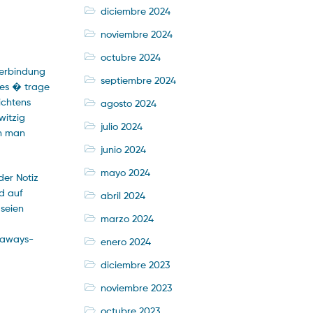
diciembre 2024
noviembre 2024
octubre 2024
verbindung
septiembre 2024
des � trage
ichtens
agosto 2024
witzig
julio 2024
nn man
junio 2024
mayo 2024
der Notiz
nd auf
abril 2024
 seien
marzo 2024
egaways-
enero 2024
diciembre 2023
noviembre 2023
octubre 2023