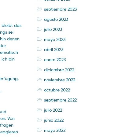
septiembre 2023
agosto 2023
 bleibt das
julio 2023
ngs sei
thin denen
mayo 2023
nter
abril 2023
lematisch
 ich bin
enero 2023
diciembre 2022
erfugung.
noviembre 2022
octubre 2022
-
septiembre 2022
julio 2022
 und
den. Von
junio 2022
sfragen
mayo 2022
Reagieren