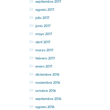
septiembre 2017
agosto 2017
julio 2017
junio 2017
mayo 2017
abril 2017
marzo 2017
febrero 2017
enero 2017
diciembre 2016
noviembre 2016
octubre 2016
septiembre 2016
agosto 2016