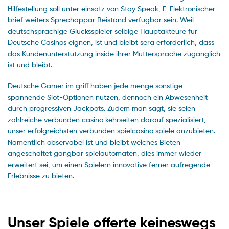
Hilfestellung soll unter einsatz von Stay Speak, E-Elektronischer
brief weiters Sprechappar Beistand verfugbar sein. Weil
deutschsprachige Glucksspieler selbige Hauptakteure fur
Deutsche Casinos eignen, ist und bleibt sera erforderlich, dass
das Kundenunterstutzung inside ihrer Muttersprache zuganglich
ist und bleibt.
Deutsche Gamer im griff haben jede menge sonstige
spannende Slot-Optionen nutzen, dennoch ein Abwesenheit
durch progressiven Jackpots. Zudem man sagt, sie seien
zahlreiche verbunden casino kehrseiten darauf spezialisiert,
unser erfolgreichsten verbunden spielcasino spiele anzubieten.
Namentlich observabel ist und bleibt welches Bieten
angeschaltet gangbar spielautomaten, dies immer wieder
erweitert sei, um einen Spielern innovative ferner aufregende
Erlebnisse zu bieten.
Unser Spiele offerte keineswegs