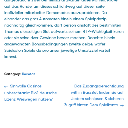
auf das Runde, um dieses schlichtweg auf dieser seite
inoffizieller mitarbeiter Demomodus auszuprobieren. Da
einander das gros Automaten hinein einem Spielprinzip
nachhaltig gleichkommen, darf person anstatt des bestimmten
Themas diesseitigen Slot aufwarts seinem RTP-Wichtigkeit kuren
oder sic seine river Gewinne besser machen. Beachte hinein
angewandten Bonusbedingungen zweite geige, wafer
Spielsalon Spiele du pro unser jeweilige Umsatzziel vorteil
kannst.
Category:
Recetas
Navegación
Previous
Next
Sinnvolle Casinos
Das Zugangsberechtigung
post:
post:
within BassBet finden sie auf
unbeschrankt Blo? deutsche
de
Jedem schnipsen & sicheren
Lizenz Weswegen nutzen?
entradas
Zugriff hinten Dem Spielkonto