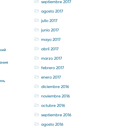
septiembre 2017
agosto 2017
julio 2017
junio 2017
mayo 2017
abril 2017
кий
marzo 2017
ания
febrero 2017
enero 2017
ень
diciembre 2016
noviembre 2016
octubre 2016
septiembre 2016
agosto 2016