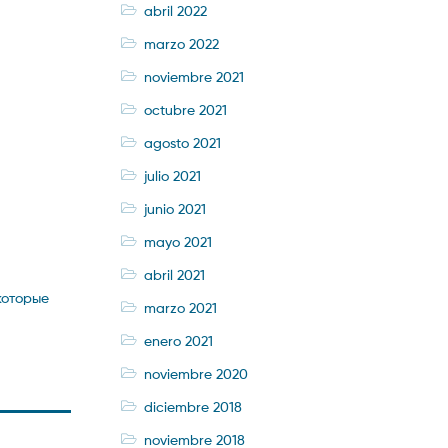
abril 2022
marzo 2022
noviembre 2021
octubre 2021
agosto 2021
julio 2021
junio 2021
mayo 2021
abril 2021
которые
marzo 2021
enero 2021
noviembre 2020
diciembre 2018
noviembre 2018