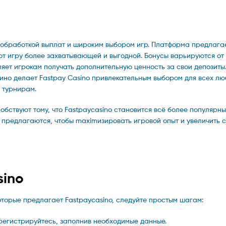
й обработкой выплат и широким выбором игр. Платформа предлага
ют игру более захватывающей и выгодной. Бонусы варьируются от
яет игрокам получать дополнительную ценность за свои депозиты
зино делает Fastpay Casino привлекательным выбором для всех л
 турнирам.
обствуют тому, что Fastpaycasino становится всё более популярн
 предлагаются, чтобы maximизировать игровой опыт и увеличить 
sino
торые предлагает Fastpaycasino, следуйте простым шагам:
регистрируйтесь, заполнив необходимые данные.