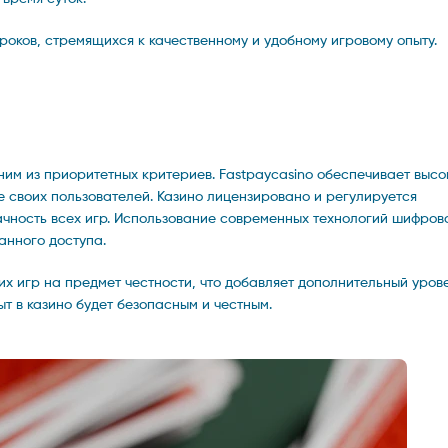
роков, стремящихся к качественному и удобному игровому опыту.
ним из приоритетных критериев. Fastpaycasino обеспечивает высо
 своих пользователей. Казино лицензировано и регулируется
ачность всех игр. Использование современных технологий шифров
анного доступа.
их игр на предмет честности, что добавляет дополнительный уров
ыт в казино будет безопасным и честным.