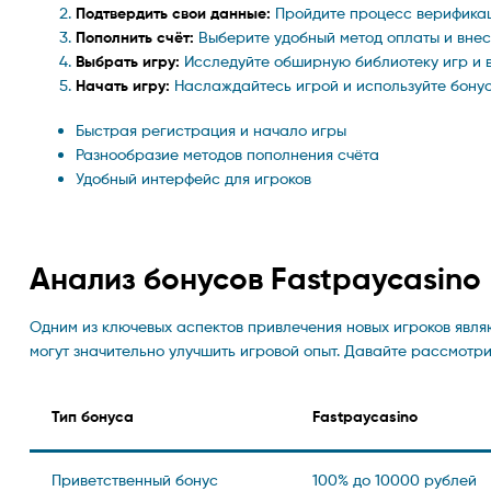
Подтвердить свои данные:
Пройдите процесс верификац
Пополнить счёт:
Выберите удобный метод оплаты и внеси
Выбрать игру:
Исследуйте обширную библиотеку игр и вы
Начать игру:
Наслаждайтесь игрой и используйте бонус
Быстрая регистрация и начало игры
Разнообразие методов пополнения счёта
Удобный интерфейс для игроков
Анализ бонусов Fastpaycasino
Одним из ключевых аспектов привлечения новых игроков явля
могут значительно улучшить игровой опыт. Давайте рассмотри
Тип бонуса
Fastpaycasino
Приветственный бонус
100% до 10000 рублей