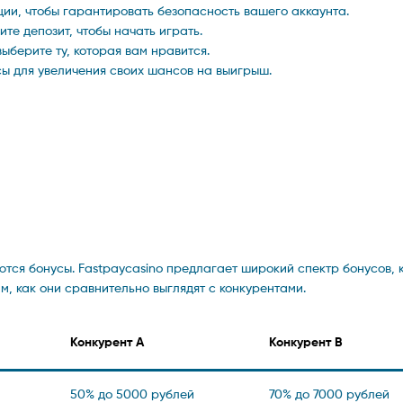
ии, чтобы гарантировать безопасность вашего аккаунта.
те депозит, чтобы начать играть.
берите ту, которая вам нравится.
ы для увеличения своих шансов на выигрыш.
ются бонусы. Fastpaycasino предлагает широкий спектр бонусов, 
м, как они сравнительно выглядят с конкурентами.
Конкурент A
Конкурент B
50% до 5000 рублей
70% до 7000 рублей