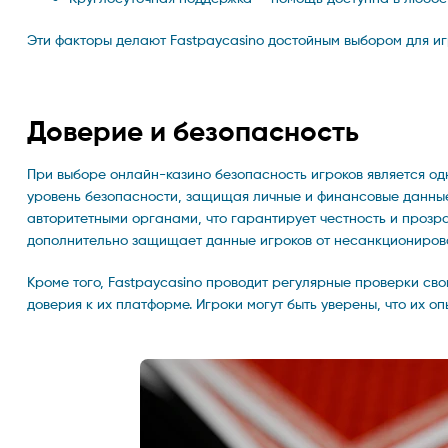
Эти факторы делают Fastpaycasino достойным выбором для иг
Доверие и безопасность
При выборе онлайн-казино безопасность игроков является од
уровень безопасности, защищая личные и финансовые данные
авторитетными органами, что гарантирует честность и прозр
дополнительно защищает данные игроков от несанкциониров
Кроме того, Fastpaycasino проводит регулярные проверки сво
доверия к их платформе. Игроки могут быть уверены, что их оп