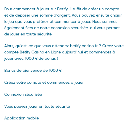
Pour commencer à jouer sur Betify, il suffit de créer un compte
et de déposer une somme d’argent. Vous pouvez ensuite choisir
le jeu que vous préférez et commencer à jouer. Nous sommes
également fiers de notre connexion sécurisée, qui vous permet
de jouer en toute sécurité.
Alors, qu’est-ce que vous attendez betify casino fr ? Créez votre
compte Betify Casino en Ligne aujourd’hui et commencez à
jouer avec 1000 € de bonus !
Bonus de bienvenue de 1000 €
Créez votre compte et commencez à jouer
Connexion sécurisée
Vous pouvez jouer en toute sécurité
Application mobile