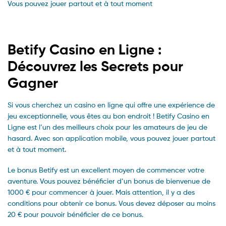
Vous pouvez jouer partout et à tout moment
Betify Casino en Ligne :
Découvrez les Secrets pour
Gagner
Si vous cherchez un casino en ligne qui offre une expérience de
jeu exceptionnelle, vous êtes au bon endroit ! Betify Casino en
Ligne est l’un des meilleurs choix pour les amateurs de jeu de
hasard. Avec son application mobile, vous pouvez jouer partout
et à tout moment.
Le bonus Betify est un excellent moyen de commencer votre
aventure. Vous pouvez bénéficier d’un bonus de bienvenue de
1000 € pour commencer à jouer. Mais attention, il y a des
conditions pour obtenir ce bonus. Vous devez déposer au moins
20 € pour pouvoir bénéficier de ce bonus.