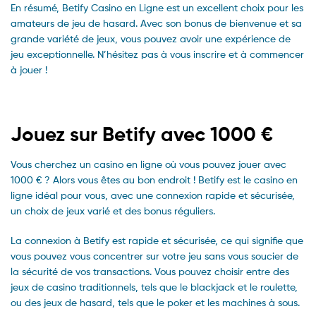
En résumé, Betify Casino en Ligne est un excellent choix pour les
amateurs de jeu de hasard. Avec son bonus de bienvenue et sa
grande variété de jeux, vous pouvez avoir une expérience de
jeu exceptionnelle. N’hésitez pas à vous inscrire et à commencer
à jouer !
Jouez sur Betify avec 1000 €
Vous cherchez un casino en ligne où vous pouvez jouer avec
1000 € ? Alors vous êtes au bon endroit ! Betify est le casino en
ligne idéal pour vous, avec une connexion rapide et sécurisée,
un choix de jeux varié et des bonus réguliers.
La connexion à Betify est rapide et sécurisée, ce qui signifie que
vous pouvez vous concentrer sur votre jeu sans vous soucier de
la sécurité de vos transactions. Vous pouvez choisir entre des
jeux de casino traditionnels, tels que le blackjack et le roulette,
ou des jeux de hasard, tels que le poker et les machines à sous.