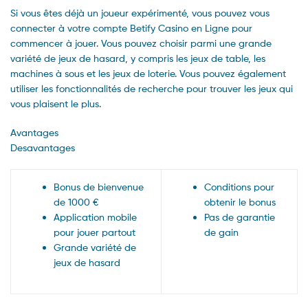
Si vous êtes déjà un joueur expérimenté, vous pouvez vous
connecter à votre compte Betify Casino en Ligne pour
commencer à jouer. Vous pouvez choisir parmi une grande
variété de jeux de hasard, y compris les jeux de table, les
machines à sous et les jeux de loterie. Vous pouvez également
utiliser les fonctionnalités de recherche pour trouver les jeux qui
vous plaisent le plus.
Avantages
Desavantages
Bonus de bienvenue
Conditions pour
de 1000 €
obtenir le bonus
Application mobile
Pas de garantie
pour jouer partout
de gain
Grande variété de
jeux de hasard