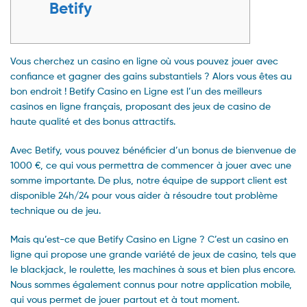
Betify
Vous cherchez un casino en ligne où vous pouvez jouer avec
confiance et gagner des gains substantiels ? Alors vous êtes au
bon endroit ! Betify Casino en Ligne est l’un des meilleurs
casinos en ligne français, proposant des jeux de casino de
haute qualité et des bonus attractifs.
Avec Betify, vous pouvez bénéficier d’un bonus de bienvenue de
1000 €, ce qui vous permettra de commencer à jouer avec une
somme importante. De plus, notre équipe de support client est
disponible 24h/24 pour vous aider à résoudre tout problème
technique ou de jeu.
Mais qu’est-ce que Betify Casino en Ligne ? C’est un casino en
ligne qui propose une grande variété de jeux de casino, tels que
le blackjack, le roulette, les machines à sous et bien plus encore.
Nous sommes également connus pour notre application mobile,
qui vous permet de jouer partout et à tout moment.