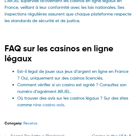
L’ARJEL supervise activement les casinos en ligne légaux en
France, veillant à leur conformité avec les lois nationales. Ses
inspections régulières assurent que chaque plateforme respecte
les standards de sécurité et de justice.
FAQ sur les casinos en ligne
légaux
Est-il légal de jouer aux jeux d’argent en ligne en France
? Oui, uniquement sur des casinos licenciés.
Comment vérifier si un casino est agréé ? Consultez son
numéro d’agrément ARJEL.
Où trouver des avis sur les casinos légaux ? Sur des sites
comme
nine casino avis
.
Category:
Recetas
Previous
Next
Scopri Roulette e Blackjack
Casino in the USA: A