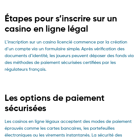
Étapes pour s’inscrire sur un
casino en ligne légal
L’inscription sur un casino licencié commence par la création
d’un compte via un formulaire simple. Après vérification des
documents d’identité, les joueurs peuvent déposer des fonds via
des méthodes de paiement sécurisées certifiées par les
régulateurs français.
Les options de paiement
sécurisées
Les casinos en ligne légaux acceptent des modes de paiement
éprouvés comme les cartes bancaires, les portefeuilles
électroniques ou les virements instantanés. La sécurité des