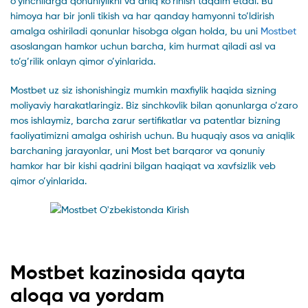
o’yinchilarga qonuniylikni va aniq ko’rinish taqdim etadi. Bu
himoya har bir jonli tikish va har qanday hamyonni to’ldirish
amalga oshiriladi qonunlar hisobga olgan holda, bu uni
Mostbet
asoslangan hamkor uchun barcha, kim hurmat qiladi asl va
to’g’rilik onlayn qimor o’yinlarida.
Mostbet uz siz ishonishingiz mumkin maxfiylik haqida sizning
moliyaviy harakatlaringiz. Biz sinchkovlik bilan qonunlarga o’zaro
mos ishlaymiz, barcha zarur sertifikatlar va patentlar bizning
faoliyatimizni amalga oshirish uchun. Bu huquqiy asos va aniqlik
barchaning jarayonlar, uni Most bet barqaror va qonuniy
hamkor har bir kishi qadrini bilgan haqiqat va xavfsizlik veb
qimor o’yinlarida.
Mostbet kazinosida qayta
aloqa va yordam