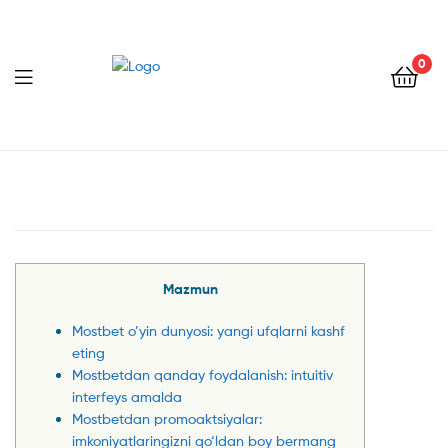
0
Menu
Mazmun
Mostbet o’yin dunyosi: yangi ufqlarni kashf
eting
Mostbetdan qanday foydalanish: intuitiv
interfeys amalda
Mostbetdan promoaktsiyalar:
imkoniyatlaringizni qo‘ldan boy bermang