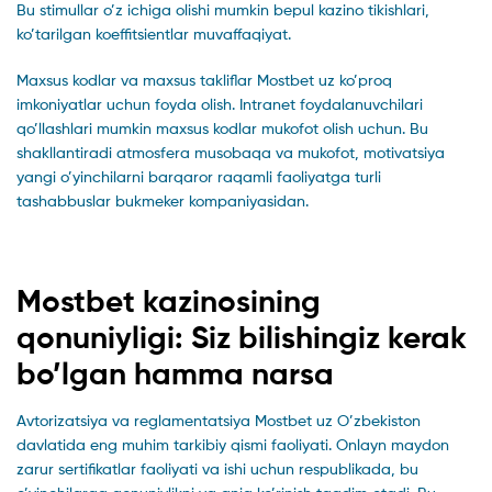
Bu stimullar o’z ichiga olishi mumkin bepul kazino tikishlari,
ko’tarilgan koeffitsientlar muvaffaqiyat.
Maxsus kodlar va maxsus takliflar Mostbet uz ko’proq
imkoniyatlar uchun foyda olish. Intranet foydalanuvchilari
qo’llashlari mumkin maxsus kodlar mukofot olish uchun. Bu
shakllantiradi atmosfera musobaqa va mukofot, motivatsiya
yangi o’yinchilarni barqaror raqamli faoliyatga turli
tashabbuslar bukmeker kompaniyasidan.
Mostbet kazinosining
qonuniyligi: Siz bilishingiz kerak
bo’lgan hamma narsa
Avtorizatsiya va reglamentatsiya Mostbet uz O’zbekiston
davlatida eng muhim tarkibiy qismi faoliyati. Onlayn maydon
zarur sertifikatlar faoliyati va ishi uchun respublikada, bu