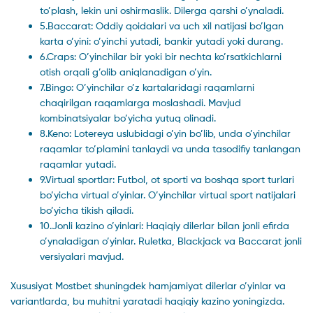
to’plash, lekin uni oshirmaslik. Dilerga qarshi o’ynaladi.
5.Baccarat: Oddiy qoidalari va uch xil natijasi bo’lgan
karta o’yini: o’yinchi yutadi, bankir yutadi yoki durang.
6.Craps: O’yinchilar bir yoki bir nechta ko’rsatkichlarni
otish orqali g’olib aniqlanadigan o’yin.
7.Bingo: O’yinchilar o’z kartalaridagi raqamlarni
chaqirilgan raqamlarga moslashadi. Mavjud
kombinatsiyalar bo’yicha yutuq olinadi.
8.Keno: Lotereya uslubidagi o’yin bo’lib, unda o’yinchilar
raqamlar to’plamini tanlaydi va unda tasodifiy tanlangan
raqamlar yutadi.
9.Virtual sportlar: Futbol, ot sporti va boshqa sport turlari
bo’yicha virtual o’yinlar. O’yinchilar virtual sport natijalari
bo’yicha tikish qiladi.
10.Jonli kazino o’yinlari: Haqiqiy dilerlar bilan jonli efirda
o’ynaladigan o’yinlar. Ruletka, Blackjack va Baccarat jonli
versiyalari mavjud.
Xususiyat Mostbet shuningdek hamjamiyat dilerlar o’yinlar va
variantlarda, bu muhitni yaratadi haqiqiy kazino yoningizda.