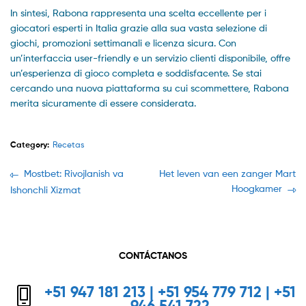
In sintesi, Rabona rappresenta una scelta eccellente per i
giocatori esperti in Italia grazie alla sua vasta selezione di
giochi, promozioni settimanali e licenza sicura. Con
un’interfaccia user-friendly e un servizio clienti disponibile, offre
un’esperienza di gioco completa e soddisfacente. Se stai
cercando una nuova piattaforma su cui scommettere, Rabona
merita sicuramente di essere considerata.
Category:
Recetas
Navegación
Previous
Next
Mostbet: Rivojlanish va
Het leven van een zanger Mart
post:
post:
Hoogkamer
Ishonchli Xizmat
de
entradas
CONTÁCTANOS
+51 947 181 213 | +51 954 779 712 | +51
946 541 722