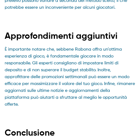
prelievo possono variare a seconda del metodo scelto, il che
potrebbe essere un inconveniente per alcuni giocatori.
Approfondimenti aggiuntivi
È importante notare che, sebbene Rabona offra un’ottima
esperienza di gioco, è fondamentale giocare in modo
responsabile. Gli esperti consigliano di impostare limiti di
deposito e di non superare il budget stabilito. Inoltre,
approfittare delle promozioni settimanali può essere un modo
efficace per massimizzare il valore del tuo gioco. Infine, rimanere
aggiornati sulle ultime notizie e aggiornamenti della
piattaforma può aiutarti a sfruttare al meglio le opportunità
offerte.
Conclusione